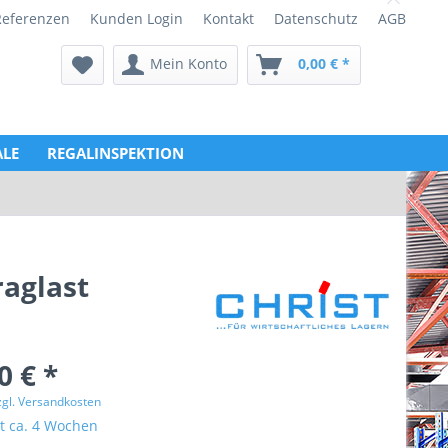
Referenzen
Kunden Login
Kontakt
Datenschutz
AGB
Mein Konto
0,00 € *
LE
REGALINSPEKTION
raglast
0 € *
zgl. Versandkosten
it ca. 4 Wochen