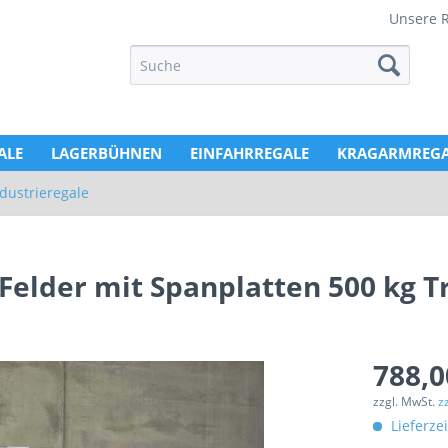
Unsere 
ALE
LAGERBÜHNEN
EINFAHRREGALE
KRAGARMREGA
ndustrieregale
elder mit Spanplatten 500 kg T
788,0
zzgl. MwSt.
z
Lieferze