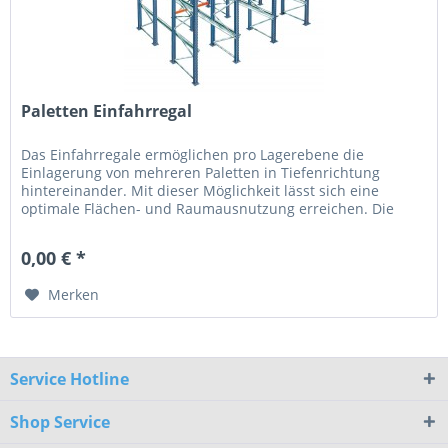
Paletten Einfahrregal
Das Einfahrregale ermöglichen pro Lagerebene die
Einlagerung von mehreren Paletten in Tiefenrichtung
hintereinander. Mit dieser Möglichkeit lässt sich eine
optimale Flächen- und Raumausnutzung erreichen. Die
Verweildauer der Paletten im Regal ist in der Regel lange –
eine Verwendung als Saisonlager bietet sich an.
0,00 € *
Systemvorteile kostengünstige Kompaktlagerung optimale...
Merken
Service Hotline
Shop Service