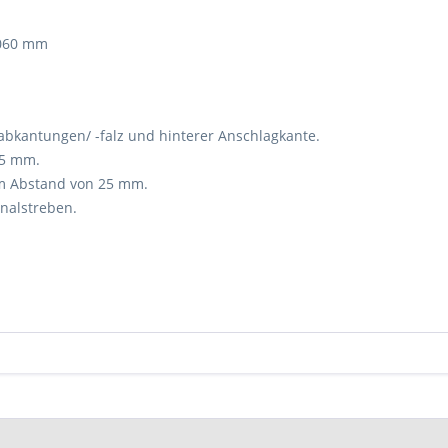
060 mm
antungen/ -falz und hinterer Anschlagkante.
 mm.
tand von 25 mm.
streben.