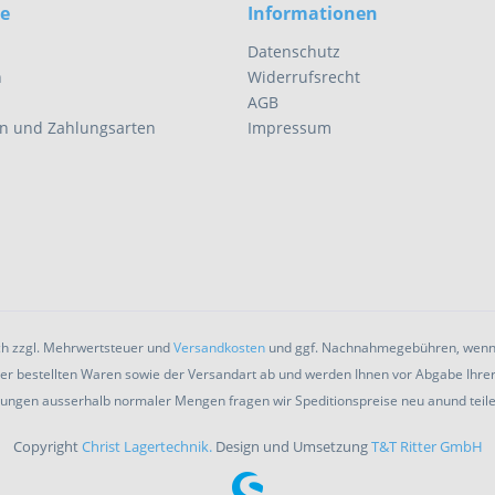
ce
Informationen
Datenschutz
n
Widerrufsrecht
AGB
n und Zahlungsarten
Impressum
ich zzgl. Mehrwertsteuer und
Versandkosten
und ggf. Nachnahmegebühren, wenn 
 bestellten Waren sowie der Versandart ab und werden Ihnen vor Abgabe Ihrer ve
lungen ausserhalb normaler Mengen fragen wir Speditionspreise neu anund teilen
Copyright
Christ Lagertechnik.
Design und Umsetzung
T&T Ritter GmbH