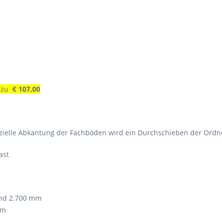
 zu
€ 107,00
zielle Abkantung der Fachböden wird ein Durchschieben der Ordne
ast
nd 2.700 mm
m