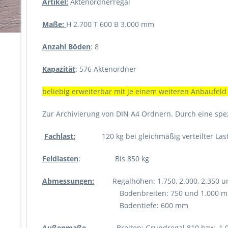
Artikel:
Aktenordnerregal
Maße:
H 2.700 T 600 B 3.000 mm
Anzahl Böden
: 8
Kapazität
: 576 Aktenordner
beliebig erweiterbar mit je einem weiteren Anbaufeld
Zur Archivierung von DIN A4 Ordnern. Durch eine spe
Fachlast:
120 kg bei gleichmäßig verteilter Las
Feldlasten
: Bis 850 kg
Abmessungen:
Regalhöhen: 1.750, 2.000, 2.350 u
Bodenbreiten: 750 und 1.000 m
Bodentiefe: 600 mm
Außenmaße
Breiten: Grundregal 810 bzw. 1.