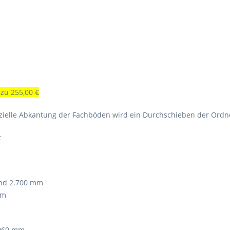
 zu 255,00 €
zielle Abkantung der Fachböden wird ein Durchschieben der Ordne
t
nd 2.700 mm
m
060 mm