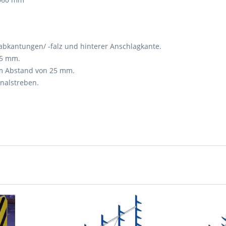
antungen/ -falz und hinterer Anschlagkante.
 mm.
tand von 25 mm.
streben.