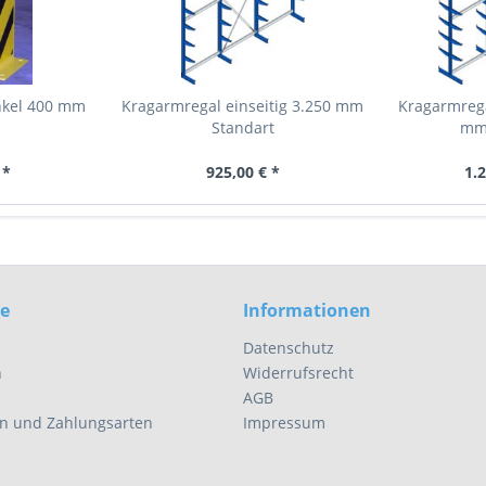
nkel 400 mm
Kragarmregal einseitig 3.250 mm
Kragarmrega
Standart
mm 
 *
925,00 € *
1.2
ce
Informationen
Datenschutz
n
Widerrufsrecht
AGB
n und Zahlungsarten
Impressum